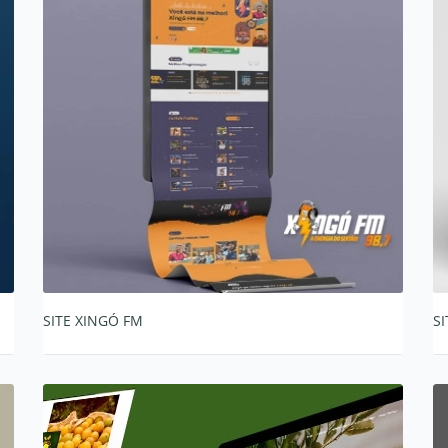
SITE XINGÓ FM
S